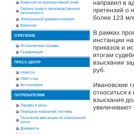
направил в а
Комиссия по корпоративной этике
Охрана труда и производственная
претензий о 
безопасность
более 123 мл
Электронный документооборот
Вакансии
В рамках про
О РЕГИОНЕ
инстанции на
Историческая справка
приказов и и
Газификация
итогам судеб
взыскании за
ПРЕСС-ЦЕНТР
руб.
Новости
СМИ о нас
Ивановские г
Фотогалерея
относиться к
ПОТРЕБИТЕЛЯМ
взыскания до
Тарифы и цены
увеличивают 
Передача показаний счетчика
Получение квитанции по электронной
почте
Документы