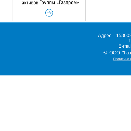
Адрес: 153002,
Т
E-ma
© ООО "Газ
Политика 