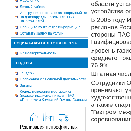
Населению
области уста
Личный кабинет
устройства о
Инструкция по оплате за природный газ
по договору для промышленных
В 2005 году 
потребителей
регионов Рос
Сообщите контактную информацию
стороны ПАО 
Оставить заявку на услуги
Газифицирова
СОЦИАЛЬНАЯ ОТВЕТСТВЕННОСТЬ
Уровень гази
Благотворительность
среднего пок
ТЕНДЕРЫ
76,9%.
Штатная числ
Тендеры
Положение о закупочной деятельности
Сотрудники 
Закупки
принимают уч
Кодекс поведения поставщика
(подрядчика, исполнителя) ПАО
художественн
«Газпром» и Компаний Группы Газпром
а также спар
"Газпром меж
соревнования