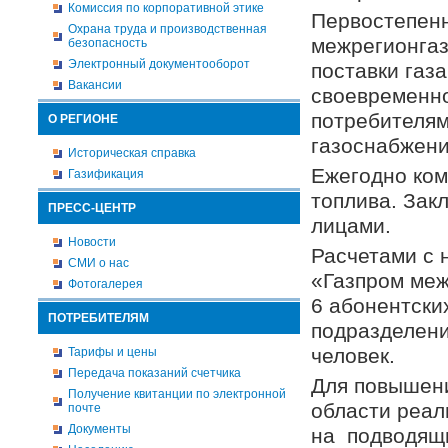
Комиссия по корпоративной этике
Первостепен
Охрана труда и производственная
межрегионгаз
безопасность
Электронный документооборот
поставки газ
Вакансии
своевременно
потребителям
О РЕГИОНЕ
газоснабжени
Историческая справка
Ежегодно ком
Газификация
топлива. Зак
ПРЕСС-ЦЕНТР
лицами.
Новости
Расчетами с 
СМИ о нас
«Газпром меж
Фотогалерея
6 абонентски
ПОТРЕБИТЕЛЯМ
подразделени
человек.
Тарифы и цены
Передача показаний счетчика
Для повышени
Получение квитанции по электронной
области реал
почте
Документы
на подводящи