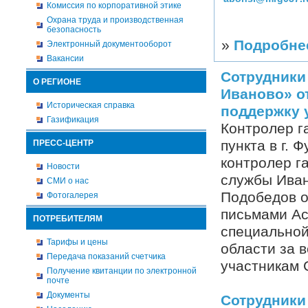
Комиссия по корпоративной этике
Охрана труда и производственная
безопасность
»
Подробне
Электронный документооборот
Вакансии
Сотрудники
О РЕГИОНЕ
Иваново» о
Историческая справка
поддержку 
Газификация
Контролер г
пункта в г.
ПРЕСС-ЦЕНТР
контролер г
Новости
службы Иван
СМИ о нас
Подобедов 
Фотогалерея
письмами Ас
ПОТРЕБИТЕЛЯМ
специальной
Тарифы и цены
области за 
Передача показаний счетчика
участникам 
Получение квитанции по электронной
почте
Документы
Сотрудники