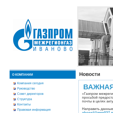
Новости
О КОМПАНИИ
Компания сегодня
ВАЖНА
Руководство
«Газпром межреги
Совет директоров
просьбой предост
Структура
почты в целях ак
Контакты
Направить данные
Правовая информация
abonsl@mrg037.r