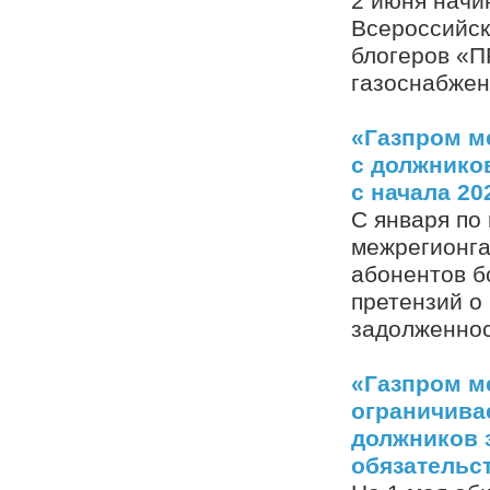
2 июня начи
Всероссийск
блогеров «П
газоснабжен
«Газпром м
с должнико
с начала 20
С января по
межрегионга
абонентов б
претензий о
задолженнос
«Газпром м
ограничива
должников 
обязательс