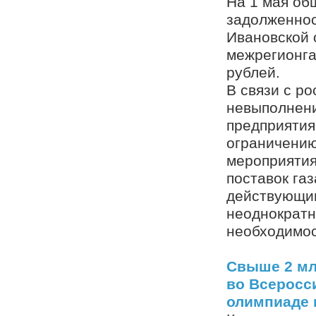
На 1 мая об
задолженнос
Ивановской 
межрегионга
рублей.
В связи с р
невыполнени
предприятия
ограничению
мероприятия
поставок газ
действующим
неоднократн
необходимос
Свыше 2 мл
во Всеросс
олимпиаде 