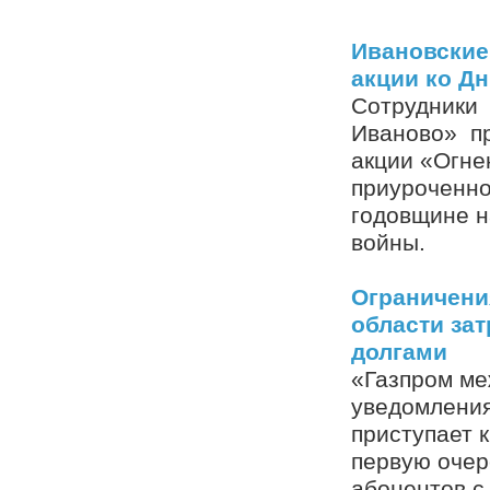
Ивановские
акции ко Д
Сотрудники 
Иваново» пр
акции «Огне
приуроченно
годовщине н
войны.
Ограничени
области за
долгами
«Газпром ме
уведомления
приступает к
первую очер
абонентов с 