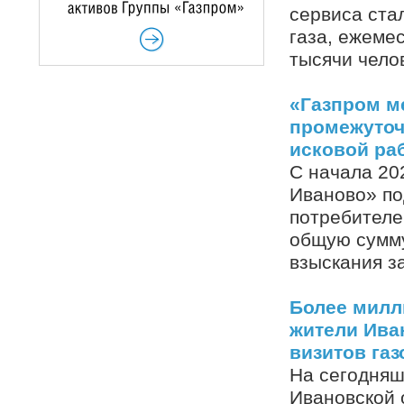
сервиса ста
газа, ежеме
тысячи чело
«Газпром м
промежуточ
исковой ра
С начала 20
Иваново» по
потребителе
общую сумму
взыскания з
Более милл
жители Ива
визитов га
На сегодняш
Ивановской 