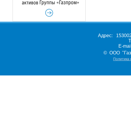
Адрес: 153002,
Т
E-ma
© ООО "Газ
Политика 