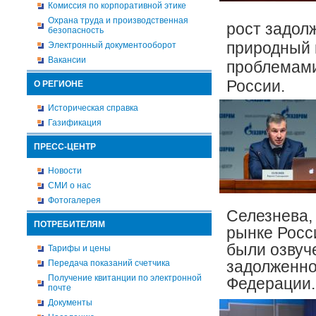
Комиссия по корпоративной этике
Охрана труда и производственная
рост задол
безопасность
природный 
Электронный документооборот
Вакансии
проблемами
России.
О РЕГИОНЕ
Историческая справка
Газификация
ПРЕСС-ЦЕНТР
Новости
СМИ о нас
Фотогалерея
Селезнева,
ПОТРЕБИТЕЛЯМ
рынке Росси
были озвуч
Тарифы и цены
задолженно
Передача показаний счетчика
Получение квитанции по электронной
Федерации
почте
Документы