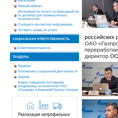
Населению
Личный кабинет
Инструкция по оплате за природный газ
по договору для промышленных
потребителей
Сообщите контактную информацию
Оставить заявку на услуги
российских 
СОЦИАЛЬНАЯ ОТВЕТСТВЕННОСТЬ
ОАО «Газпро
Благотворительность
переработки
директор
ОО
ТЕНДЕРЫ
Тендеры
Положение о закупочной деятельности
Закупки
Кодекс поведения поставщика
(подрядчика, исполнителя) ПАО
«Газпром» и Компаний Группы Газпром