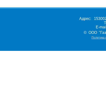
Адрес: 153002,
Т
E-ma
© ООО "Газ
Политика 