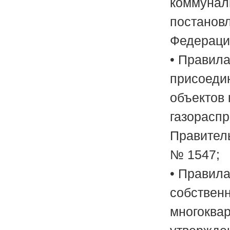
коммунал
постанов
Федерации
• Правила
присоеди
объектов 
газорасп
Правитель
№ 1547;
• Правил
собствен
многоква