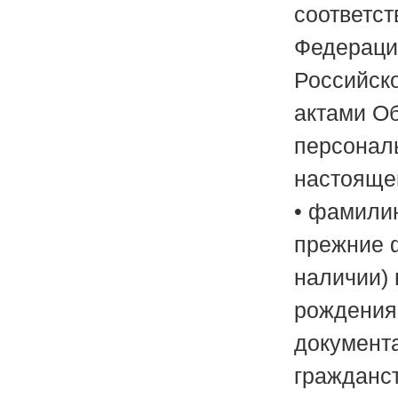
соответст
Федераци
Российск
актами Об
персональ
настоящей
• фамилию
прежние ф
наличии) 
рождения;
документа
гражданст