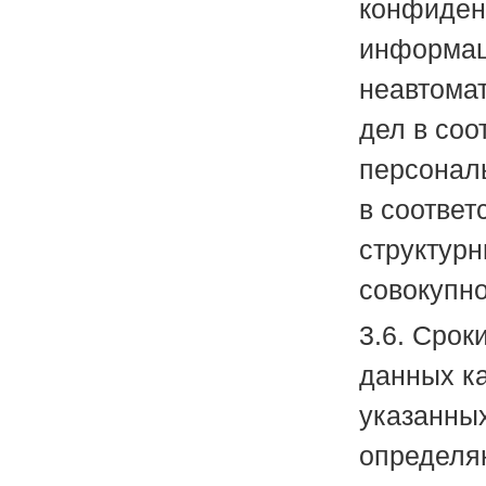
конфиден
информац
неавтома
дел в соо
персонал
в соответ
структур
совокупно
3.6. Срок
данных к
указанных
определяю