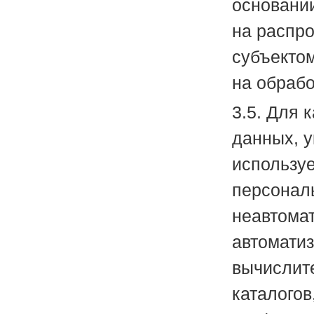
основани
на распр
субъекто
на обраб
3.5. Для 
данных, у
используе
персонал
неавтома
автомати
вычислит
каталогов