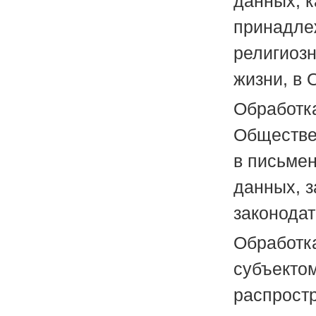
данных, 
принадлеж
религиоз
жизни, в 
Обработк
Обществе 
в письме
данных, 
законода
Обработк
субъекто
распрост