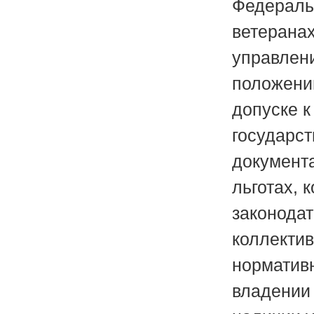
Федераль
ветеранах
управлен
положении
допуске 
государст
документа
льготах, 
законодат
коллекти
норматив
владении