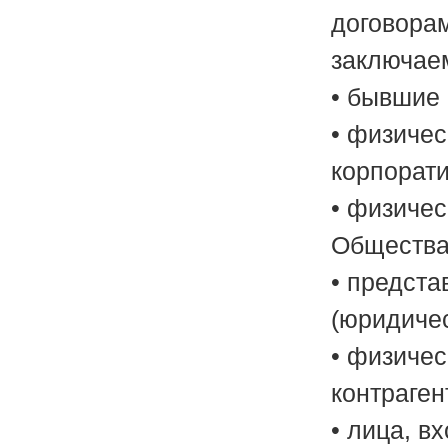
договорам
заключае
• бывшие
• физиче
корпорат
• физиче
Общества
• предста
(юридичес
• физичес
контраге
• лица, в