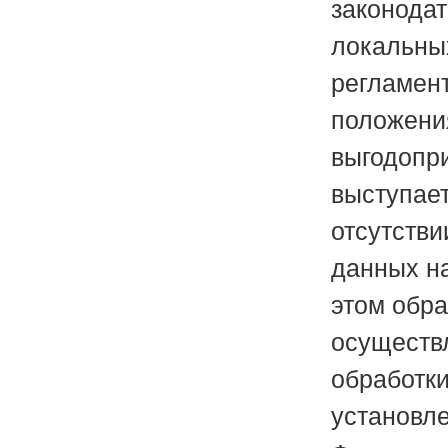
законода
локальны
регламен
положения
выгодопр
выступает
отсутстви
данных н
этом обр
осуществл
обработки
установл