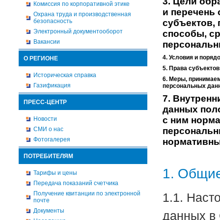
3. Цели обр
Комиссия по корпоративной этике
и перечень
Охрана труда и производственная
безопасность
субъектов,
Электронный документооборот
способы, ср
Вакансии
персональн
4. Условия и поря
О РЕГИОНЕ
5. Права субъекто
Историческая справка
6. Меры, принимае
Газификация
персональных дан
7. Внутрен
ПРЕСС-ЦЕНТР
данных пол
с ним норм
Новости
СМИ о нас
персональн
Фотогалерея
нормативны
ПОТРЕБИТЕЛЯМ
1. Общи
Тарифы и цены
Передача показаний счетчика
Получение квитанции по электронной
1.1. Нас
почте
Документы
данных в