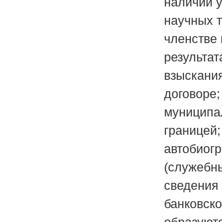
наличии у
научных 
членстве 
результат
взыскани
договоре;
муниципа
границей;
автобиог
(служебны
сведения 
банковско