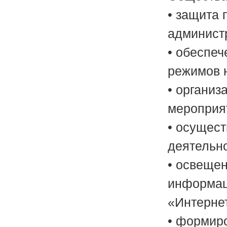
• защита 
админист
• обеспеч
режимов 
• организ
мероприя
• осущест
деятельн
• освеще
информац
«Интерне
• формир