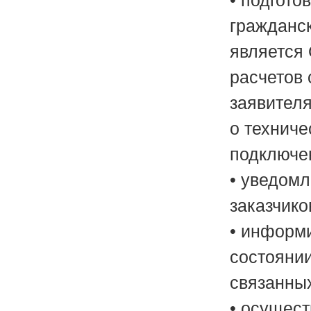
• подгото
гражданск
является
расчетов 
заявителя
о техниче
подключен
• уведомл
заказчико
• информ
состоянии
связанны
• осущест