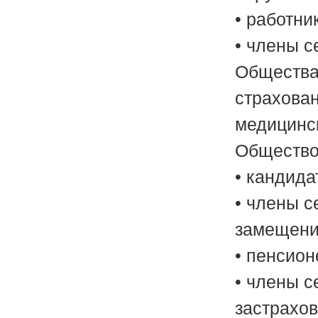
• работни
• члены с
Общества
страхова
медицинс
Общество
• кандид
• члены с
замещени
• пенсио
• члены 
застрахо