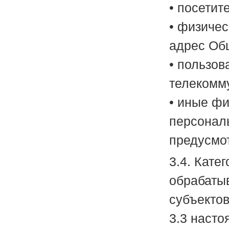
• посетит
• физиче
адрес Об
• пользо
телекомм
• иные фи
персональ
предусмо
3.4. Кате
обрабаты
субъектов
3.3 насто