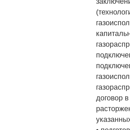
заключен
(технолог
газоиспо
капитальн
газораспр
подключен
подключе
газоиспол
газораспр
договор в
расторжен
указанных