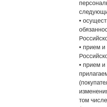
персонал
следующи
• осущес
обязанно
Российск
• прием 
Российск
• прием и
прилагаем
(покупате
изменения
том числ