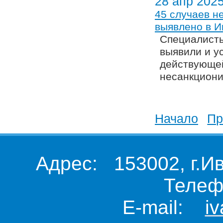
28 апр 202
45 случаев н
выявлено в И
Специалисты
выявили и у
действующей
несанкциони
Новости 81 
Начало
|
Пр
Адрес: 153002, г.И
Телеф
E-mail:
i