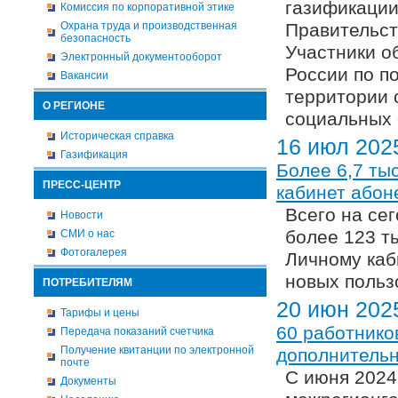
газификации
Комиссия по корпоративной этике
Охрана труда и производственная
Правительст
безопасность
Участники о
Электронный документооборот
России по п
Вакансии
территории 
О РЕГИОНЕ
социальных 
Историческая справка
16 июл 202
Газификация
Более 6,7 ты
ПРЕСС-ЦЕНТР
кабинет абон
Всего на се
Новости
более 123 ты
СМИ о нас
Фотогалерея
Личному каб
новых польз
ПОТРЕБИТЕЛЯМ
20 июн 202
Тарифы и цены
60 работнико
Передача показаний счетчика
Получение квитанции по электронной
дополнительн
почте
С июня 2024
Документы