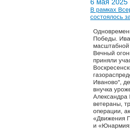
6 мая 2025
В рамках Все
состоялось з
Одновременн
Победы. Ива
масштабной 
Вечный огон
приняли уча
Воскресенск
газораспред
Иваново", д
внучка урож
Александра 
ветераны, т
операции, а
«Движения П
и «Юнармия»