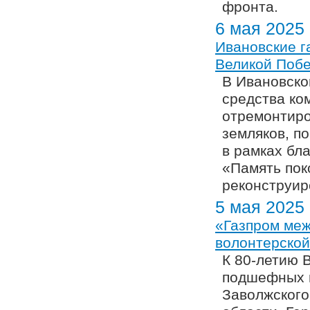
фронта.
6 мая 2025
Ивановские г
Великой Поб
В Ивановско
средства ко
отремонтиро
земляков, п
в рамках бл
«Память пок
реконструир
5 мая 2025
«Газпром меж
волонтерской
К 80-летию 
подшефных в
Заволжского