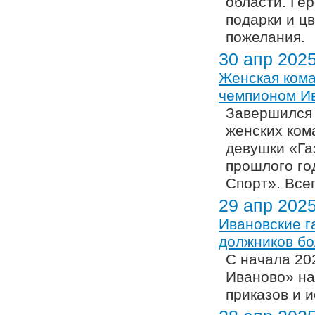
области. Ге
подарки и ц
пожелания.
30 апр 202
Женская кома
чемпионом Ив
Завершился 
женских кома
девушки «Га
прошлого го
Спорт». Все
29 апр 202
Ивановские г
должников бо
С начала 20
Иваново» на
приказов и 