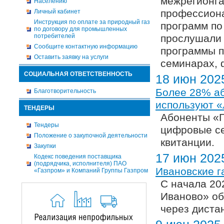
межрегионга
Населению
профессиона
Личный кабинет
Инструкция по оплате за природный газ
программ по
по договору для промышленных
потребителей
прослушали 
Сообщите контактную информацию
программы п
Оставить заявку на услуги
семинарах, 
СОЦИАЛЬНАЯ ОТВЕТСТВЕННОСТЬ
18 июн 202
Более 28% аб
Благотворительность
используют «
ТЕНДЕРЫ
Абоненты «Г
Тендеры
цифровые се
Положение о закупочной деятельности
квитанции.
Закупки
17 июн 202
Кодекс поведения поставщика
(подрядчика, исполнителя) ПАО
Ивановские г
«Газпром» и Компаний Группы Газпром
С начала 20
Иваново» об
через диста