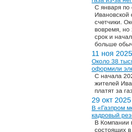
газа из-за н
С января по
Ивановской 
счетчики. Ок
вовремя, но
срок и начал
больше обыч
11 ноя 202
Около 38 тыс
оформили эле
С начала 20
жителей Ива
платят за г
29 окт 2025
В «Газпром 
кадровый рез
В Компании 
состоящих в