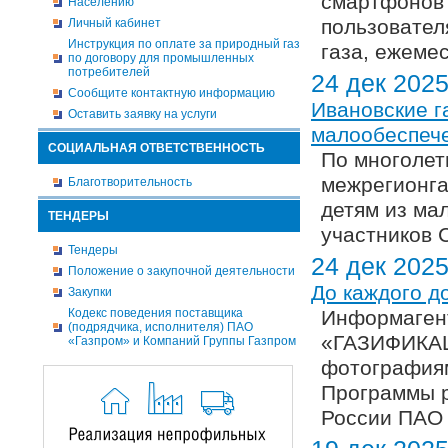
смартфонов 
Населению
пользовател
Личный кабинет
Инструкция по оплате за природный газ
газа, ежеме
по договору для промышленных
потребителей
24 дек 202
Сообщите контактную информацию
Ивановские г
Оставить заявку на услуги
малообеспече
СОЦИАЛЬНАЯ ОТВЕТСТВЕННОСТЬ
По многолет
межрегионга
Благотворительность
детям из ма
ТЕНДЕРЫ
участников 
Тендеры
24 дек 202
Положение о закупочной деятельности
До каждого д
Закупки
Кодекс поведения поставщика
Информагент
(подрядчика, исполнителя) ПАО
«ГАЗИФИКАЦ
«Газпром» и Компаний Группы Газпром
фотографиям
Программы р
России ПАО 