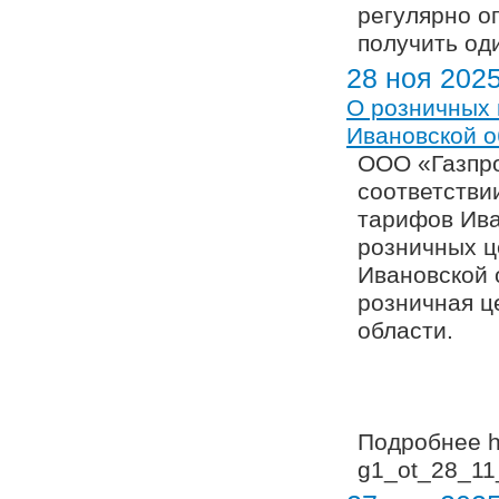
регулярно о
получить од
28 ноя 202
О розничных 
Ивановской о
ООО «Газпро
соответстви
тарифов Ива
розничных ц
Ивановской 
розничная ц
области.
Подробнее
h
g1_ot_28_11