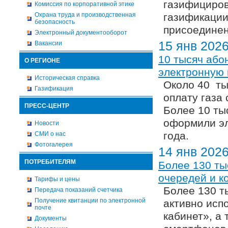
газифициров
Комиссия по корпоративной этике
Охрана труда и производственная
газификации
безопасность
присоединен
Электронный документооборот
15 янв 202
Вакансии
10 тысяч або
О РЕГИОНЕ
электронную 
Историческая справка
Около 40 ты
Газификация
оплату газа
ПРЕСС-ЦЕНТР
Более 10 ты
оформили эл
Новости
года.
СМИ о нас
Фотогалерея
14 янв 202
ПОТРЕБИТЕЛЯМ
Более 130 ты
очередей и к
Тарифы и цены
Более 130 т
Передача показаний счетчика
Получение квитанции по электронной
активно исп
почте
кабинет», а
Документы