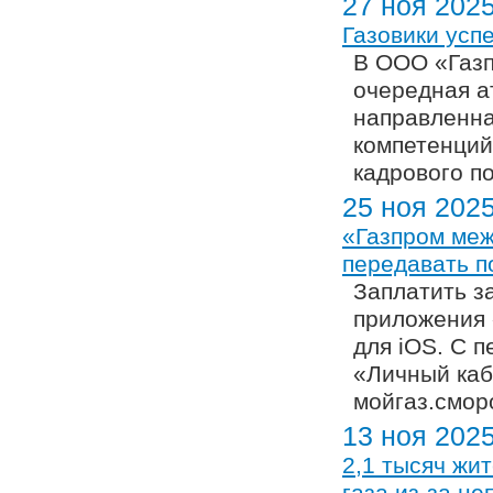
27 ноя 202
Газовики усп
В ООО «Газп
очередная а
направленн
компетенций
кадрового п
25 ноя 202
«Газпром меж
передавать по
Заплатить з
приложения 
для iOS. С 
«Личный каби
мойгаз.смор
13 ноя 202
2,1 тысяч жи