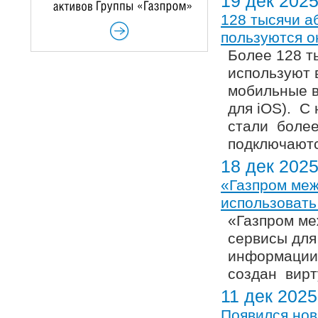
19 дек 202
128 тысячи а
пользуются о
Более 128 т
используют 
мобильные в
для iOS). С
стали более
подключаютс
18 дек 202
«Газпром меж
использовать
«Газпром ме
сервисы для
информации 
создан вирт
11 дек 2025
Появился нов