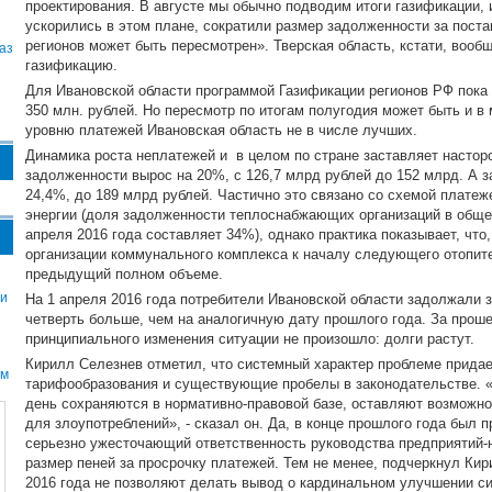
проектирования. В августе мы обычно подводим итоги газификации,
ускорились в этом плане, сократили размер задолженности за поста
регионов может быть пересмотрен». Тверская область, кстати, вообщ
аз
газификацию.
Для Ивановской области программой Газификации регионов РФ пока
350 млн. рублей. Но пересмотр по итогам полугодия может быть и в
уровню платежей Ивановская область не в числе лучших.
Динамика роста неплатежей и в целом по стране заставляет насторо
задолженности вырос на 20%, с 126,7 млрд рублей до 152 млрд. А з
24,4%, до 189 млрд рублей. Частично это связано со схемой платеж
энергии (доля задолженности теплоснабжающих организаций в обще
апреля 2016 года составляет 34%), однако практика показывает, что,
организации коммунального комплекса к началу следующего отопител
предыдущий полном объеме.
ти
На 1 апреля 2016 года потребители Ивановской области задолжали за
четверть больше, чем на аналогичную дату прошлого года. За прош
принципиального изменения ситуации не произошло: долги растут.
Кирилл Селезнев отметил, что системный характер проблеме прида
ом
тарифообразования и существующие пробелы в законодательстве. «
день сохраняются в нормативно-правовой базе, оставляют возможн
для злоупотреблений», - сказал он. Да, в конце прошлого года был
серьезно ужесточающий ответственность руководства предприятий
размер пеней за просрочку платежей. Тем не менее, подчеркнул Кир
2016 года не позволяют делать вывод о кардинальном улучшении си