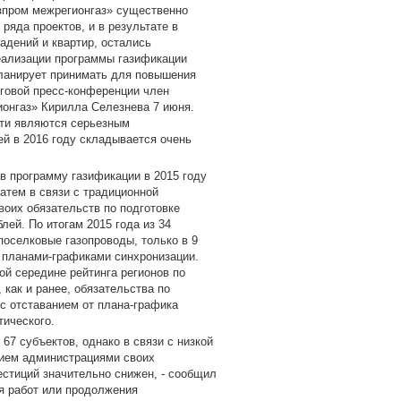
азпром межрегионгаз» существенно
ряда проектов, и в результате в
адений и квартир, остались
еализации программы газификации
планирует принимать для повышения
оговой пресс-конференции член
ионгаз» Кирилла Селезнева 7 июня.
сти являются серьезным
ей в 2016 году складывается очень
в программу газификации в 2015 году
затем в связи с традиционной
оих обязательств по подготовке
лей. По итогам 2015 года из 34
поселковые газопроводы, только в 9
 планами-графиками синхронизации.
ой середине рейтинга регионов по
 как и ранее, обязательства по
с отставанием от плана-графика
тического.
67 субъектов, однако в связи с низкой
нием администрациями своих
естиций значительно снижен, - сообщил
ия работ или продолжения