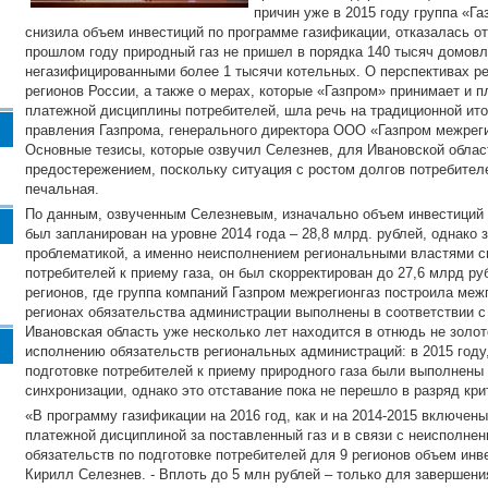
причин уже в 2015 году группа «Г
снизила объем инвестиций по программе газификации, отказалась от 
прошлом году природный газ не пришел в порядка 140 тысяч домовл
негазифицированными более 1 тысячи котельных. О перспективах р
регионов России, а также о мерах, которые «Газпром» принимает и 
платежной дисциплины потребителей, шла речь на традиционной ит
правления Газпрома, генерального директора ООО «Газпром межрег
Основные тезисы, которые озвучил Селезнев, для Ивановской обла
предостережением, поскольку ситуация с ростом долгов потребител
печальная.
По данным, озвученным Селезневым, изначально объем инвестиций 
был запланирован на уровне 2014 года – 28,8 млрд. рублей, однако 
проблематикой, а именно неисполнением региональными властями св
потребителей к приему газа, он был скорректирован до 27,6 млрд руб
регионов, где группа компаний Газпром межрегионгаз построила меж
регионах обязательства администрации выполнены в соответствии с
Ивановская область уже несколько лет находится в отнюдь не золот
исполнению обязательств региональных администраций: в 2015 году,
подготовке потребителей к приему природного газа были выполнены 
синхронизации, однако это отставание пока не перешло в разряд кри
«В программу газификации на 2016 год, как и на 2014-2015 включены 
платежной дисциплиной за поставленный газ и в связи с неисполне
обязательств по подготовке потребителей для 9 регионов объем инв
Кирилл Селезнев. - Вплоть до 5 млн рублей – только для завершен