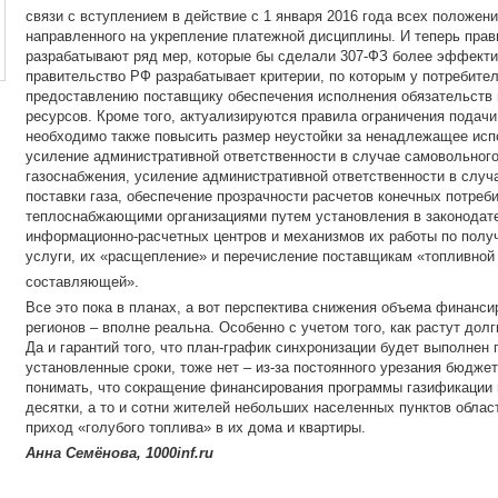
связи с вступлением в действие с 1 января 2016 года всех положени
направленного на укрепление платежной дисциплины. И теперь прав
разрабатывают ряд мер, которые бы сделали 307-ФЗ более эффекти
правительство РФ разрабатывает критерии, по которым у потребител
предоставлению поставщику обеспечения исполнения обязательств п
ресурсов. Кроме того, актуализируются правила ограничения подачи 
необходимо также повысить размер неустойки за ненадлежащее испо
усиление административной ответственности в случае самовольного
газоснабжения, усиление административной ответственности в случ
поставки газа, обеспечение прозрачности расчетов конечных потреб
теплоснабжающими организациями путем установления в законодате
информационно-расчетных центров и механизмов их работы по пол
услуги, их «расщепление» и перечисление поставщикам «топливной
составляющей».
Все это пока в планах, а вот перспектива снижения объема финанс
регионов – вполне реальна. Особенно с учетом того, как растут дол
Да и гарантий того, что план-график синхронизации будет выполнен
установленные сроки, тоже нет – из-за постоянного урезания бюдже
понимать, что сокращение финансирования программы газификации н
десятки, а то и сотни жителей небольших населенных пунктов облас
приход «голубого топлива» в их дома и квартиры.
Анна Семёнова, 1000inf.ru