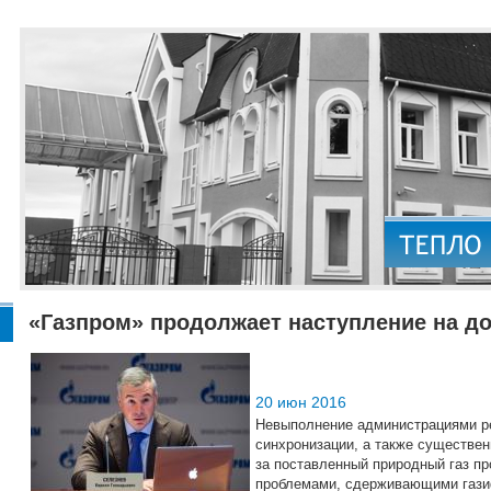
«Газпром» продолжает наступление на д
20 июн 2016
Невыполнение администрациями ре
синхронизации, а также существе
за поставленный природный газ п
проблемами, сдерживающими газиф