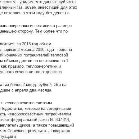
 и если мы увидим, что данные субъекты
вленный газ, объем инвестиций для этих
е осталась в этом году без денег на
 запланированы инвестиции в размере
 меньшею сторону. Тем более что по
житься: за 2015 год объем
а первые 3 месяца 2016 года – еще на
ей конечных потребителей тепловой
м объеме долгов по состоянию на 1
 как правило, теплоэнергетики и
ьного сезона не гасят долги за
 газ более 2 млрд. рублей. Это на
едшие с апреля два месяца
ет несовершенство системы
Недостатки, которые на сегодняшний
ость недобросовестным потребителям
 принят федеральный закон № 307-ФЗ,
-неплательщиков, а также повышающий
илл Селезнев, результаты I квартала
туации в