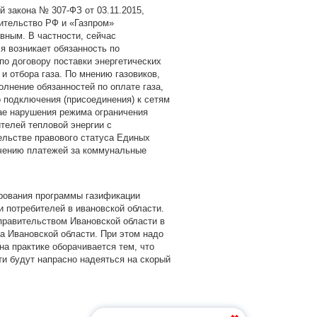
й закона № 307-ФЗ от 03.11.2015,
ительство РФ и «Газпром»
вным. В частности, сейчас
я возникает обязанность по
о договору поставки энергетических
и отбора газа. По мнению газовиков,
лнение обязанностей по оплате газа,
 подключения (присоединения) к сетям
ае нарушения режима ограничения
ителей тепловой энергии с
льстве правового статуса Единых
учению платежей за коммунальные
ирования программы газификации
ги потребителей в ивановской области.
 правительством Ивановской области в
та Ивановской области. При этом надо
а практике оборачивается тем, что
ти будут напрасно надеяться на скорый