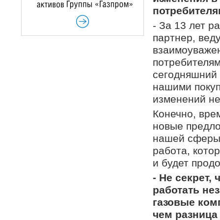
потребител
- За 13 лет 
партнер, вед
взаимоуважен
потребителям
сегодняшний 
нашими покуп
изменений не
Конечно, вре
новые предло
нашей сферы 
работа, кото
и будет прод
- Не секрет,
работать не
газовые ком
чем разница