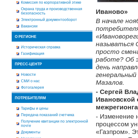
Комиссия по корпоративной этике
Охрана труда и производственная
Иваново»
безопасность
В начале ноя
Электронный документооборот
Вакансии
потребителя
«Ивановорег
О РЕГИОНЕ
называться 
Историческая справка
просто смена
Газификация
работе? Об э
ПРЕСС-ЦЕНТР
день направ
генеральный
Новости
СМИ о нас
Мазалов.
Фотогалерея
- Сергей Вл
ПОТРЕБИТЕЛЯМ
Ивановской 
межрегионга
Тарифы и цены
Передача показаний счетчика
- Изменение 
Получение квитанции по электронной
процессом ун
почте
«Газпром». Э
Документы