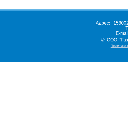
Адрес: 153002,
Т
E-ma
© ООО "Газ
Политика 