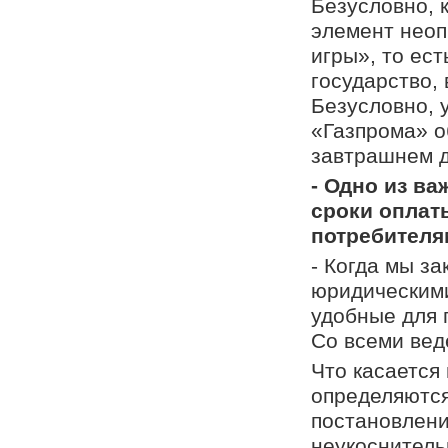
Безусловно, к
элемент неоп
игры», то ес
государство,
Безусловно, 
«Газпрома» о
завтрашнем д
- Одно из ва
сроки оплат
потребителя
- Когда мы з
юридическими
удобные для 
Со всеми вед
Что касается
определяютс
постановлени
неукоснитель