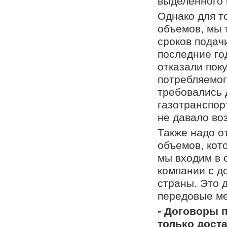
выделенного 
Однако для т
объемов, мы 
сроков подачи
последние го
отказали пок
потребляемог
требовались 
газотранспор
не давало во
Также надо о
объемов, кот
мы входим в 
компании с д
страны. Это 
передовые ме
- Договоры 
только дост