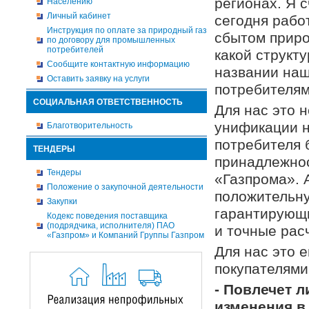
регионах. Я с
Населению
Личный кабинет
сегодня рабо
Инструкция по оплате за природный газ
сбытом приро
по договору для промышленных
потребителей
какой структ
Сообщите контактную информацию
названии наш
Оставить заявку на услуги
потребителям
СОЦИАЛЬНАЯ ОТВЕТСТВЕННОСТЬ
Для нас это 
унификации н
Благотворительность
потребителя 
ТЕНДЕРЫ
принадлежнос
Тендеры
«Газпрома». 
Положение о закупочной деятельности
положительну
Закупки
гарантирующи
Кодекс поведения поставщика
(подрядчика, исполнителя) ПАО
и точные рас
«Газпром» и Компаний Группы Газпром
Для нас это 
покупателями
- Повлечет 
изменения в