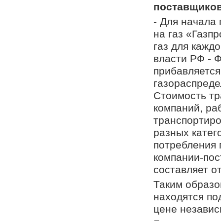
поставщико
- Для начала
на газ «Газп
газ для кажд
власти РФ - 
прибавляется
газораспреде
Стоимость тр
компаний, ра
транспортиро
разных катег
потребления 
компании-пос
составляет о
Таким образо
находятся по
цене независ