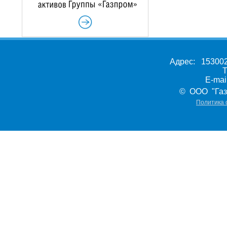
Адрес: 153002,
Т
E-ma
© ООО "Газ
Политика 