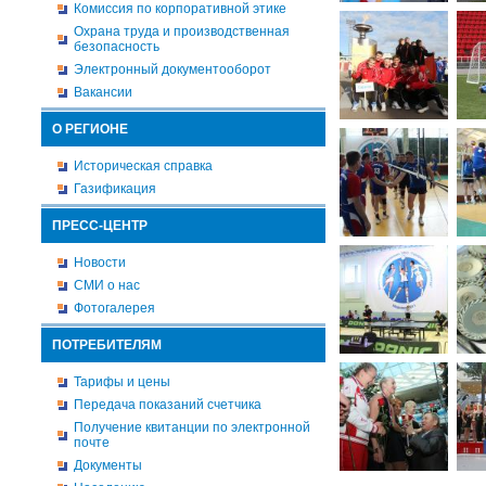
Комиссия по корпоративной этике
Охрана труда и производственная
безопасность
Электронный документооборот
Вакансии
О РЕГИОНЕ
Историческая справка
Газификация
ПРЕСС-ЦЕНТР
Новости
СМИ о нас
Фотогалерея
ПОТРЕБИТЕЛЯМ
Тарифы и цены
Передача показаний счетчика
Получение квитанции по электронной
почте
Документы