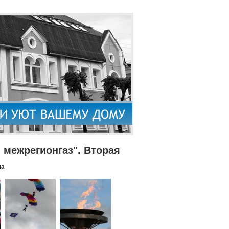
межрегионгаз". Вторая
па