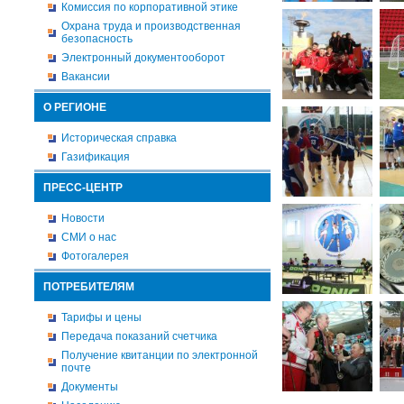
Комиссия по корпоративной этике
Охрана труда и производственная
безопасность
Электронный документооборот
Вакансии
О РЕГИОНЕ
Историческая справка
Газификация
ПРЕСС-ЦЕНТР
Новости
СМИ о нас
Фотогалерея
ПОТРЕБИТЕЛЯМ
Тарифы и цены
Передача показаний счетчика
Получение квитанции по электронной
почте
Документы