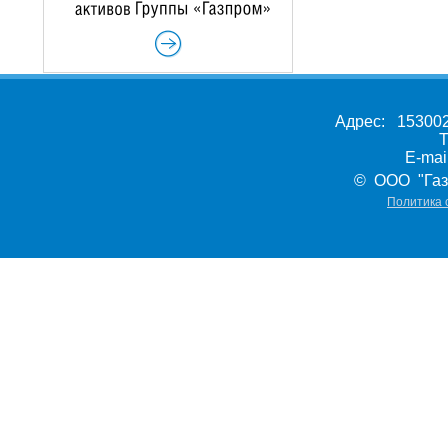
Адрес: 153002,
Т
E-ma
© ООО "Газ
Политика 