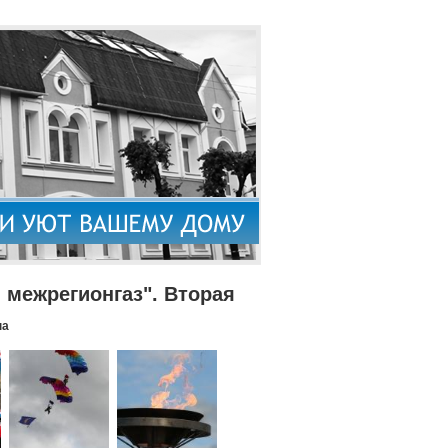
межрегионгаз". Вторая
па