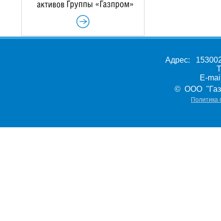
Адрес: 153002,
Т
E-ma
© ООО "Газ
Политика 