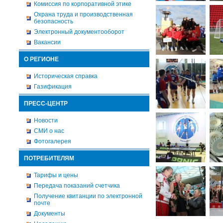
Комиссия по корпоративной этике
Охрана труда и производственная
безопасность
Электронный документооборот
Вакансии
О РЕГИОНЕ
Историческая справка
Газификация
ПРЕСС-ЦЕНТР
Новости
СМИ о нас
Фотогалерея
ПОТРЕБИТЕЛЯМ
Тарифы и цены
Передача показаний счетчика
Получение квитанции по электронной
почте
Документы