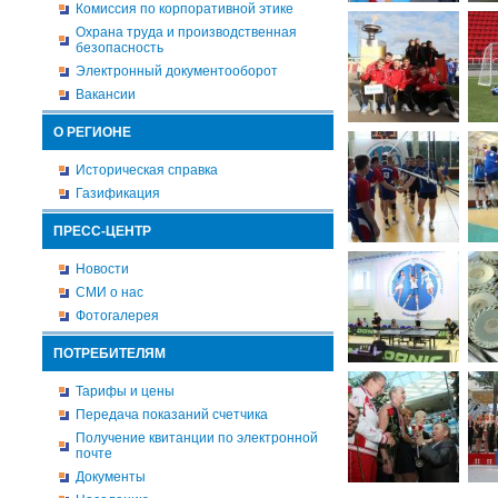
Комиссия по корпоративной этике
Охрана труда и производственная
безопасность
Электронный документооборот
Вакансии
О РЕГИОНЕ
Историческая справка
Газификация
ПРЕСС-ЦЕНТР
Новости
СМИ о нас
Фотогалерея
ПОТРЕБИТЕЛЯМ
Тарифы и цены
Передача показаний счетчика
Получение квитанции по электронной
почте
Документы