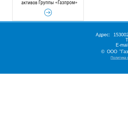
Адрес: 153002,
Т
E-ma
© ООО "Газ
Политика 