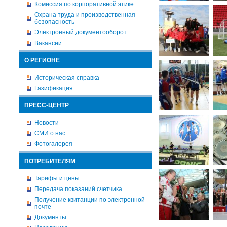
Комиссия по корпоративной этике
Охрана труда и производственная
безопасность
Электронный документооборот
Вакансии
О РЕГИОНЕ
Историческая справка
Газификация
ПРЕСС-ЦЕНТР
Новости
СМИ о нас
Фотогалерея
ПОТРЕБИТЕЛЯМ
Тарифы и цены
Передача показаний счетчика
Получение квитанции по электронной
почте
Документы