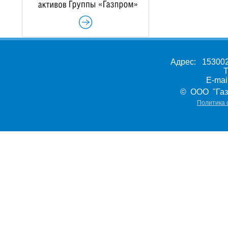
Адрес: 153002,
Т
E-ma
© ООО "Газ
Политика 