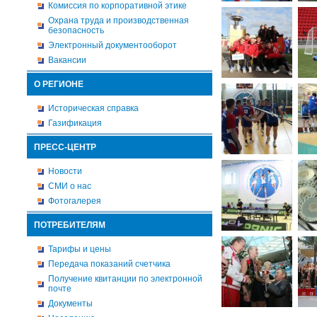
Комиссия по корпоративной этике
Охрана труда и производственная
безопасность
Электронный документооборот
Вакансии
О РЕГИОНЕ
Историческая справка
Газификация
ПРЕСС-ЦЕНТР
Новости
СМИ о нас
Фотогалерея
ПОТРЕБИТЕЛЯМ
Тарифы и цены
Передача показаний счетчика
Получение квитанции по электронной
почте
Документы