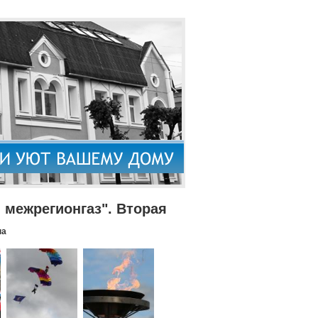
межрегионгаз". Вторая
па