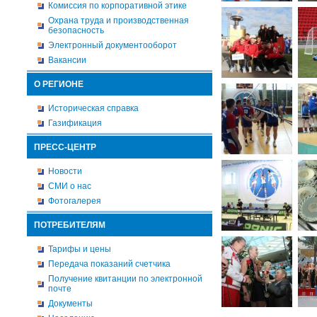
Комиссия по корпоративной этике
Охрана труда и производственная
безопасность
Электронный документооборот
Вакансии
О РЕГИОНЕ
Историческая справка
Газификация
ПРЕСС-ЦЕНТР
Новости
СМИ о нас
Фотогалерея
ПОТРЕБИТЕЛЯМ
Тарифы и цены
Передача показаний счетчика
Получение квитанции по электронной
почте
Документы