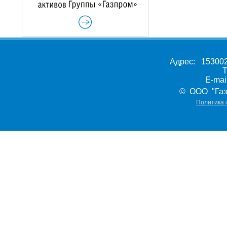
Адрес: 153002,
Т
E-ma
© ООО "Газ
Политика 