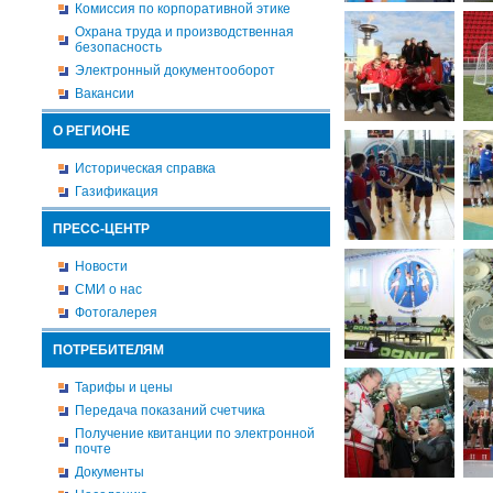
Комиссия по корпоративной этике
Охрана труда и производственная
безопасность
Электронный документооборот
Вакансии
О РЕГИОНЕ
Историческая справка
Газификация
ПРЕСС-ЦЕНТР
Новости
СМИ о нас
Фотогалерея
ПОТРЕБИТЕЛЯМ
Тарифы и цены
Передача показаний счетчика
Получение квитанции по электронной
почте
Документы