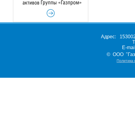
Адрес: 153002,
Т
E-ma
© ООО "Газ
Политика 