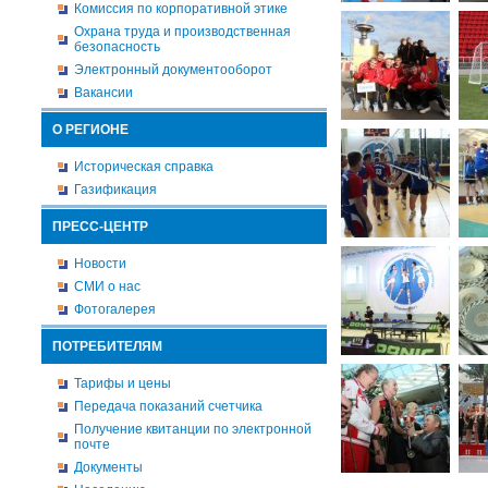
Комиссия по корпоративной этике
Охрана труда и производственная
безопасность
Электронный документооборот
Вакансии
О РЕГИОНЕ
Историческая справка
Газификация
ПРЕСС-ЦЕНТР
Новости
СМИ о нас
Фотогалерея
ПОТРЕБИТЕЛЯМ
Тарифы и цены
Передача показаний счетчика
Получение квитанции по электронной
почте
Документы