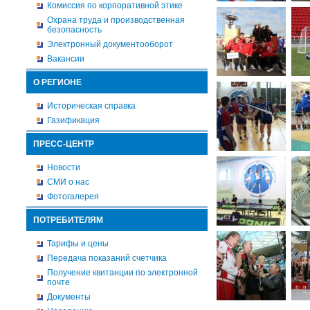
Комиссия по корпоративной этике
Охрана труда и производственная
безопасность
Электронный документооборот
Вакансии
О РЕГИОНЕ
Историческая справка
Газификация
ПРЕСС-ЦЕНТР
Новости
СМИ о нас
Фотогалерея
ПОТРЕБИТЕЛЯМ
Тарифы и цены
Передача показаний счетчика
Получение квитанции по электронной
почте
Документы