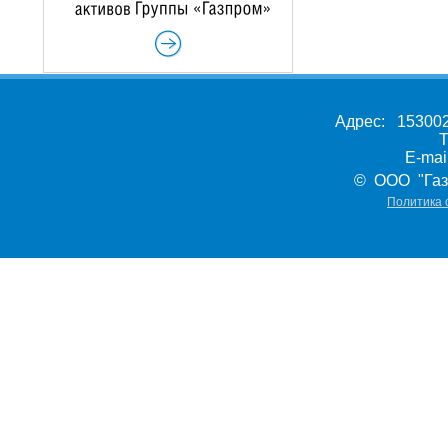
Адрес: 153002,
Т
E-ma
© ООО "Газ
Политика 