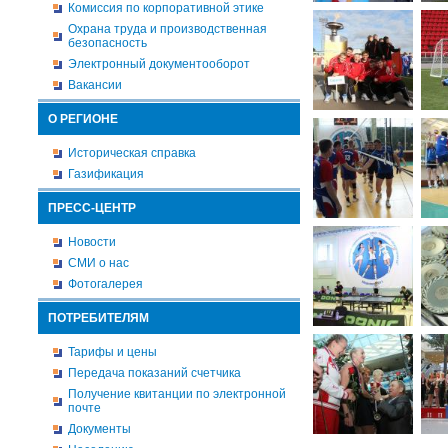
Комиссия по корпоративной этике
Охрана труда и производственная
безопасность
Электронный документооборот
Вакансии
О РЕГИОНЕ
Историческая справка
Газификация
ПРЕСС-ЦЕНТР
Новости
СМИ о нас
Фотогалерея
ПОТРЕБИТЕЛЯМ
Тарифы и цены
Передача показаний счетчика
Получение квитанции по электронной
почте
Документы