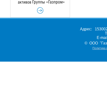
Адрес: 153002,
Т
E-ma
© ООО "Газ
Политика 