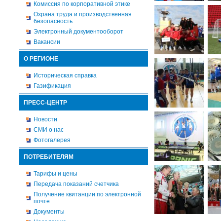
Комиссия по корпоративной этике
Охрана труда и производственная
безопасность
Электронный документооборот
Вакансии
О РЕГИОНЕ
Историческая справка
Газификация
ПРЕСС-ЦЕНТР
Новости
СМИ о нас
Фотогалерея
ПОТРЕБИТЕЛЯМ
Тарифы и цены
Передача показаний счетчика
Получение квитанции по электронной
почте
Документы