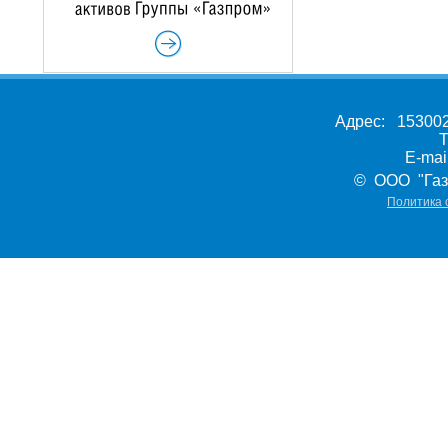
Адрес: 153002,
Т
E-ma
© ООО "Газ
Политика 