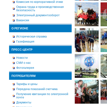
Комиссия по корпоративной этике
Охрана труда и производственная
безопасность
Электронный документооборот
Вакансии
О РЕГИОНЕ
Историческая справка
Газификация
ПРЕСС-ЦЕНТР
Новости
СМИ о нас
Фотогалерея
ПОТРЕБИТЕЛЯМ
Тарифы и цены
Передача показаний счетчика
Получение квитанции по электронной
почте
Документы