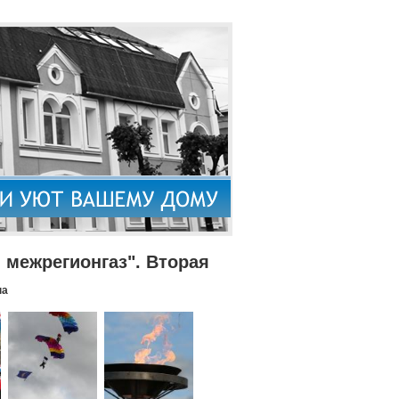
межрегионгаз". Вторая
па