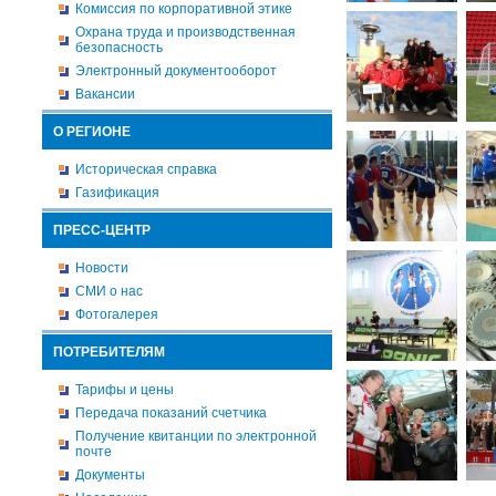
Комиссия по корпоративной этике
Охрана труда и производственная
безопасность
Электронный документооборот
Вакансии
О РЕГИОНЕ
Историческая справка
Газификация
ПРЕСС-ЦЕНТР
Новости
СМИ о нас
Фотогалерея
ПОТРЕБИТЕЛЯМ
Тарифы и цены
Передача показаний счетчика
Получение квитанции по электронной
почте
Документы