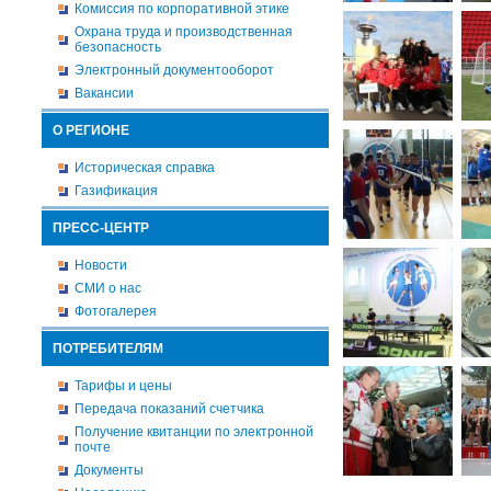
Комиссия по корпоративной этике
Охрана труда и производственная
безопасность
Электронный документооборот
Вакансии
О РЕГИОНЕ
Историческая справка
Газификация
ПРЕСС-ЦЕНТР
Новости
СМИ о нас
Фотогалерея
ПОТРЕБИТЕЛЯМ
Тарифы и цены
Передача показаний счетчика
Получение квитанции по электронной
почте
Документы