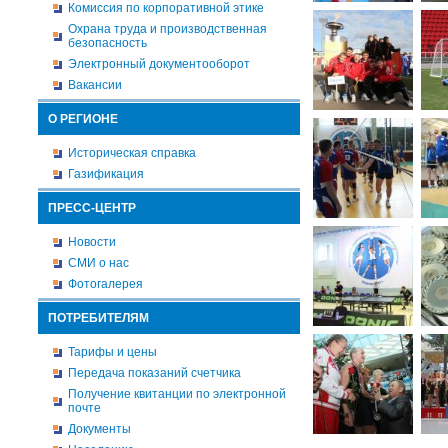
Комиссия по корпоративной этике
Охрана труда и производственная
безопасность
Электронный документооборот
Вакансии
О РЕГИОНЕ
Историческая справка
Газификация
ПРЕСС-ЦЕНТР
Новости
СМИ о нас
Фотогалерея
ПОТРЕБИТЕЛЯМ
Тарифы и цены
Передача показаний счетчика
Получение квитанции по электронной
почте
Документы