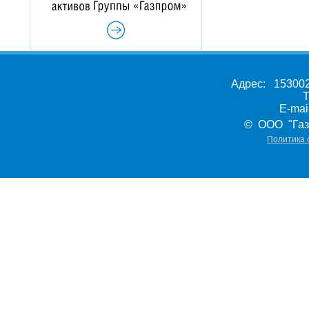
Адрес: 153002,
Т
E-ma
© ООО "Газ
Политика 