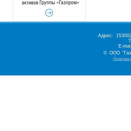
Адрес: 153002,
Т
E-ma
© ООО "Газ
Политика 