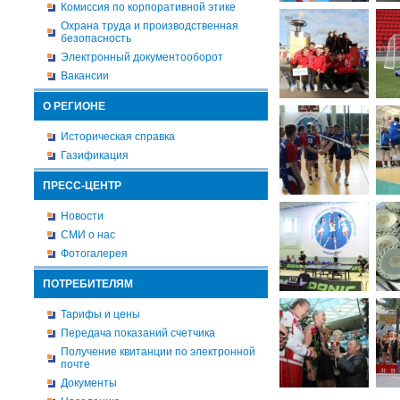
Комиссия по корпоративной этике
Охрана труда и производственная
безопасность
Электронный документооборот
Вакансии
О РЕГИОНЕ
Историческая справка
Газификация
ПРЕСС-ЦЕНТР
Новости
СМИ о нас
Фотогалерея
ПОТРЕБИТЕЛЯМ
Тарифы и цены
Передача показаний счетчика
Получение квитанции по электронной
почте
Документы