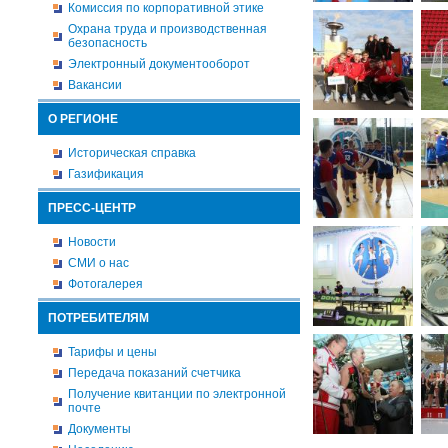
Комиссия по корпоративной этике
Охрана труда и производственная
безопасность
Электронный документооборот
Вакансии
О РЕГИОНЕ
Историческая справка
Газификация
ПРЕСС-ЦЕНТР
Новости
СМИ о нас
Фотогалерея
ПОТРЕБИТЕЛЯМ
Тарифы и цены
Передача показаний счетчика
Получение квитанции по электронной
почте
Документы