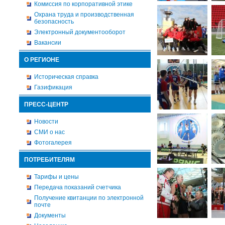
Комиссия по корпоративной этике
Охрана труда и производственная
безопасность
Электронный документооборот
Вакансии
О РЕГИОНЕ
Историческая справка
Газификация
ПРЕСС-ЦЕНТР
Новости
СМИ о нас
Фотогалерея
ПОТРЕБИТЕЛЯМ
Тарифы и цены
Передача показаний счетчика
Получение квитанции по электронной
почте
Документы