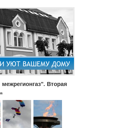
межрегионгаз". Вторая
па