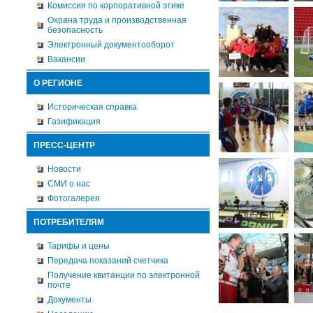
Комиссия по корпоративной этике
Охрана труда и производственная
безопасность
Электронный документооборот
Вакансии
О РЕГИОНЕ
Историческая справка
Газификация
ПРЕСС-ЦЕНТР
Новости
СМИ о нас
Фотогалерея
ПОТРЕБИТЕЛЯМ
Тарифы и цены
Передача показаний счетчика
Получение квитанции по электронной
почте
Документы