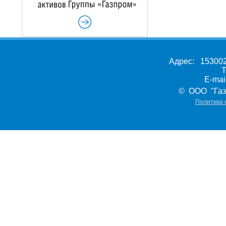
Адрес: 153002,
Т
E-ma
© ООО "Газ
Политика 