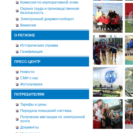
Комиссия по корпоративной этике
Охрана труда и производственная
безопасность
Электронный документооборот
Вакансии
О РЕГИОНЕ
Историческая справка
Газификация
ПРЕСС-ЦЕНТР
Новости
СМИ о нас
Фотогалерея
ПОТРЕБИТЕЛЯМ
Тарифы и цены
Передача показаний счетчика
Получение квитанции по электронной
почте
Документы