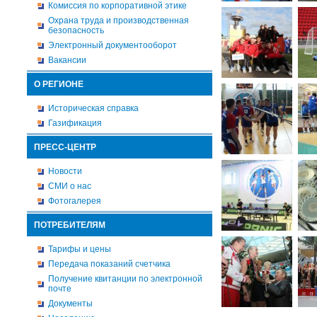
Комиссия по корпоративной этике
Охрана труда и производственная
безопасность
Электронный документооборот
Вакансии
О РЕГИОНЕ
Историческая справка
Газификация
ПРЕСС-ЦЕНТР
Новости
СМИ о нас
Фотогалерея
ПОТРЕБИТЕЛЯМ
Тарифы и цены
Передача показаний счетчика
Получение квитанции по электронной
почте
Документы