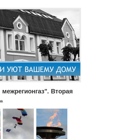
межрегионгаз". Вторая
па