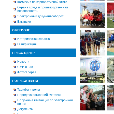
Комиссия по корпоративной этике
Охрана труда и производственная
безопасность
Электронный документооборот
Вакансии
О РЕГИОНЕ
Историческая справка
Газификация
ПРЕСС-ЦЕНТР
Новости
СМИ о нас
Фотогалерея
ПОТРЕБИТЕЛЯМ
Тарифы и цены
Передача показаний счетчика
Получение квитанции по электронной
почте
Документы