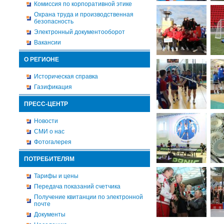
Комиссия по корпоративной этике
Охрана труда и производственная
безопасность
Электронный документооборот
Вакансии
О РЕГИОНЕ
Историческая справка
Газификация
ПРЕСС-ЦЕНТР
Новости
СМИ о нас
Фотогалерея
ПОТРЕБИТЕЛЯМ
Тарифы и цены
Передача показаний счетчика
Получение квитанции по электронной
почте
Документы