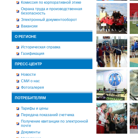
Комиссия по корпоративной этике
Охрана труда и производственная
безопасность
Электронный документооборот
Вакансии
О РЕГИОНЕ
Историческая справка
Газификация
ПРЕСС-ЦЕНТР
Новости
СМИ о нас
Фотогалерея
ПОТРЕБИТЕЛЯМ
Тарифы и цены
Передача показаний счетчика
Получение квитанции по электронной
почте
Документы