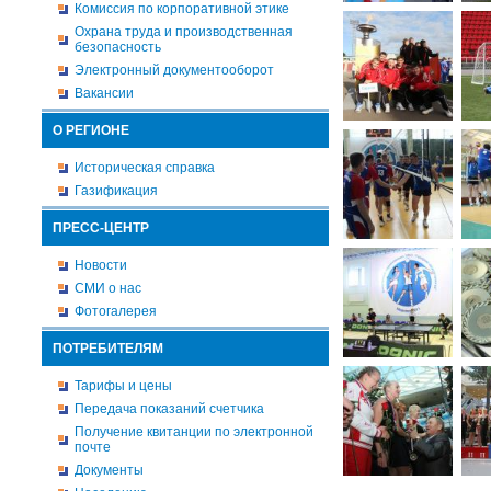
Комиссия по корпоративной этике
Охрана труда и производственная
безопасность
Электронный документооборот
Вакансии
О РЕГИОНЕ
Историческая справка
Газификация
ПРЕСС-ЦЕНТР
Новости
СМИ о нас
Фотогалерея
ПОТРЕБИТЕЛЯМ
Тарифы и цены
Передача показаний счетчика
Получение квитанции по электронной
почте
Документы