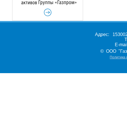
Адрес: 153002,
Т
E-ma
© ООО "Газ
Политика 