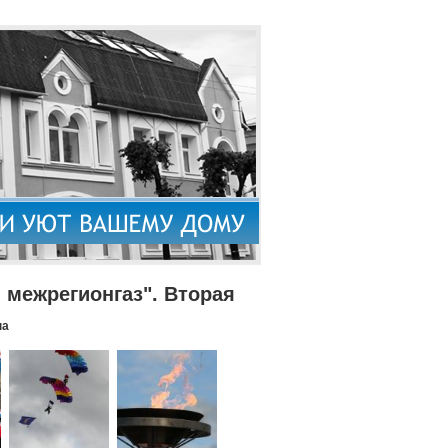
межрегионгаз". Вторая
па