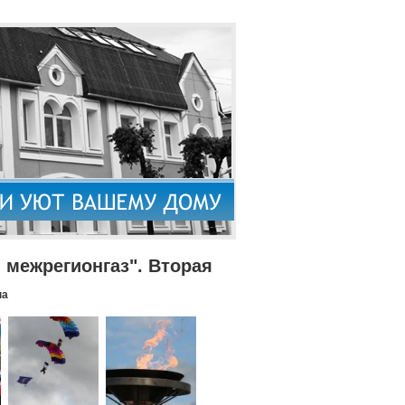
межрегионгаз". Вторая
па