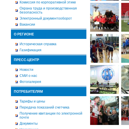
Комиссия по корпоративной этике
Охрана труда и производственная
безопасность
Электронный документооборот
Вакансии
О РЕГИОНЕ
Историческая справка
Газификация
ПРЕСС-ЦЕНТР
Новости
СМИ о нас
Фотогалерея
ПОТРЕБИТЕЛЯМ
Тарифы и цены
Передача показаний счетчика
Получение квитанции по электронной
почте
Документы