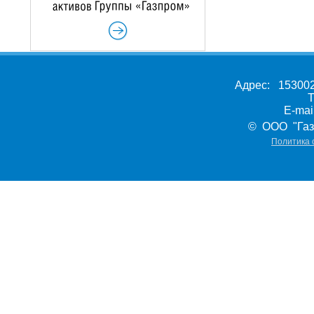
Адрес: 153002,
Т
E-ma
© ООО "Газ
Политика 