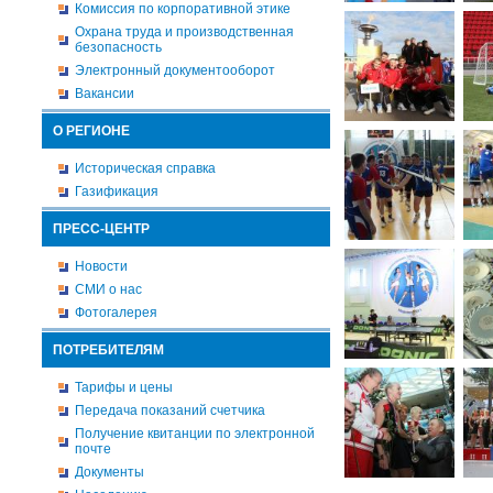
Комиссия по корпоративной этике
Охрана труда и производственная
безопасность
Электронный документооборот
Вакансии
О РЕГИОНЕ
Историческая справка
Газификация
ПРЕСС-ЦЕНТР
Новости
СМИ о нас
Фотогалерея
ПОТРЕБИТЕЛЯМ
Тарифы и цены
Передача показаний счетчика
Получение квитанции по электронной
почте
Документы