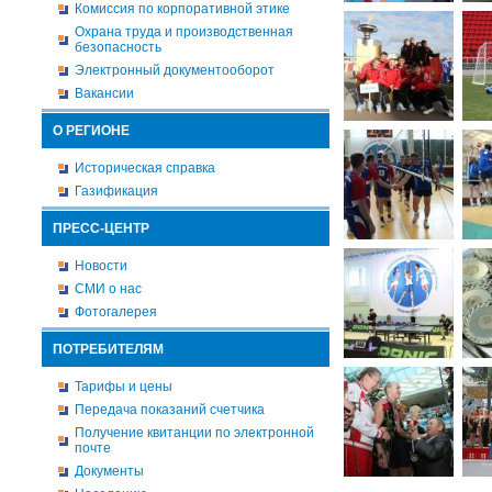
Комиссия по корпоративной этике
Охрана труда и производственная
безопасность
Электронный документооборот
Вакансии
О РЕГИОНЕ
Историческая справка
Газификация
ПРЕСС-ЦЕНТР
Новости
СМИ о нас
Фотогалерея
ПОТРЕБИТЕЛЯМ
Тарифы и цены
Передача показаний счетчика
Получение квитанции по электронной
почте
Документы