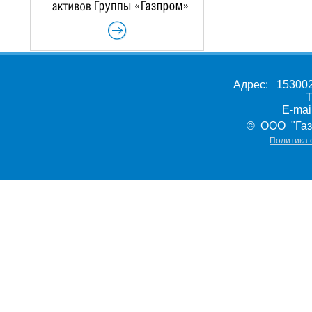
Адрес: 153002,
Т
E-ma
© ООО "Газ
Политика 