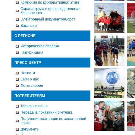
Комиссия по корпоративной этике
Охрана труда и производственная
безопасность
Электронный документооборот
Вакансии
О РЕГИОНЕ
Историческая справка
Газификация
ПРЕСС-ЦЕНТР
Новости
СМИ о нас
Фотогалерея
ПОТРЕБИТЕЛЯМ
Тарифы и цены
Передача показаний счетчика
Получение квитанции по электронной
почте
Документы