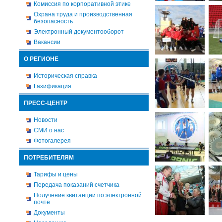
Комиссия по корпоративной этике
Охрана труда и производственная
безопасность
Электронный документооборот
Вакансии
О РЕГИОНЕ
Историческая справка
Газификация
ПРЕСС-ЦЕНТР
Новости
СМИ о нас
Фотогалерея
ПОТРЕБИТЕЛЯМ
Тарифы и цены
Передача показаний счетчика
Получение квитанции по электронной
почте
Документы