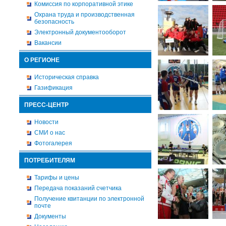
Комиссия по корпоративной этике
Охрана труда и производственная
безопасность
Электронный документооборот
Вакансии
О РЕГИОНЕ
Историческая справка
Газификация
ПРЕСС-ЦЕНТР
Новости
СМИ о нас
Фотогалерея
ПОТРЕБИТЕЛЯМ
Тарифы и цены
Передача показаний счетчика
Получение квитанции по электронной
почте
Документы